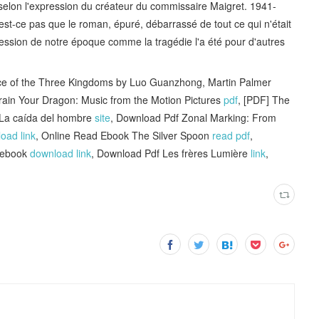
 selon l'expression du créateur du commissaire Maigret. 1941-
st-ce pas que le roman, épuré, débarrassé de tout ce qui n'était
ssion de notre époque comme la tragédie l'a été pour d'autres
nce of the Three Kingdoms by Luo Guanzhong, Martin Palmer
ain Your Dragon: Music from the Motion Pictures
pdf
, [PDF] The
 La caída del hombre
site
, Download Pdf Zonal Marking: From
oad link
, Online Read Ebook The Silver Spoon
read pdf
,
d ebook
download link
, Download Pdf Les frères Lumière
link
,