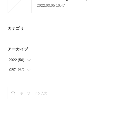
2022.03.05 10:47
カテゴリ
アーカイブ
2022
(
56
)
2021
(
47
(
12
)
)
(
13
)
(
20
)
(
31
)
(
12
)
(
15
)