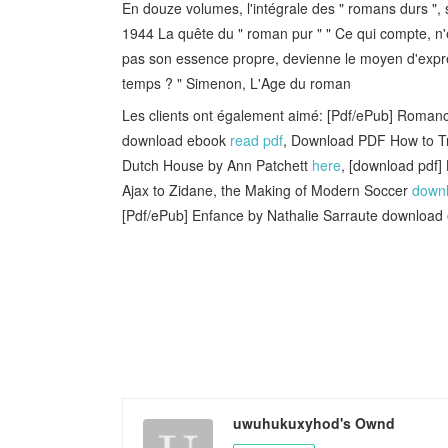
En douze volumes, l'intégrale des " romans durs ",
1944 La quête du " roman pur " " Ce qui compte, n'e
pas son essence propre, devienne le moyen d'expre
temps ? " Simenon, L'Age du roman
Les clients ont également aimé: [Pdf/ePub] Roma
download ebook
read pdf
, Download PDF How to Tr
Dutch House by Ann Patchett
here
, [download pdf]
Ajax to Zidane, the Making of Modern Soccer
downl
[Pdf/ePub] Enfance by Nathalie Sarraute downloa
uwuhukuxyhod's Ownd